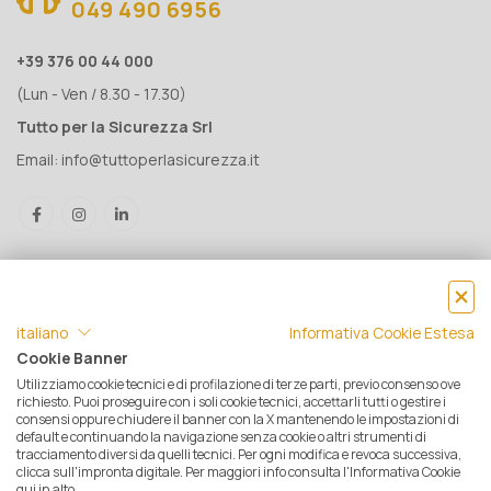
049 490 6956
+39 376 00 44 000
(Lun - Ven / 8.30 - 17.30)
Tutto per la Sicurezza Srl
Email:
info@tuttoperlasicurezza.it
italiano
Informativa Cookie Estesa
Cookie Banner
Utilizziamo cookie tecnici e di profilazione di terze parti, previo consenso ove
® Tutto per la Sicurezza Srl IT05500560288 | Rea 471793 - C.S. €
richiesto. Puoi proseguire con i soli cookie tecnici, accettarli tutti o gestire i
consensi oppure chiudere il banner con la X mantenendo le impostazioni di
10.000 i.v. | © 2025 Tutti i diritti riservati. Tutto per la sicurezza è un
default e continuando la navigazione senza cookie o altri strumenti di
marchio registrato
tracciamento diversi da quelli tecnici. Per ogni modifica e revoca successiva,
clicca sull'impronta digitale. Per maggiori info consulta l'Informativa Cookie
Privacy e Cookie Policy
|
Mappa del sito
|
Termini e condizioni di
qui in alto.