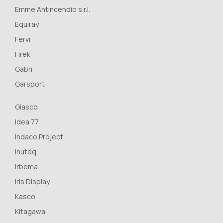
Emme Antincendio s.r.l.
Equiray
Fervi
Firek
Gabri
Garsport
Giasco
Idea 77
Indaco Project
Inuteq
Irbema
Iris Display
Kasco
Kitagawa