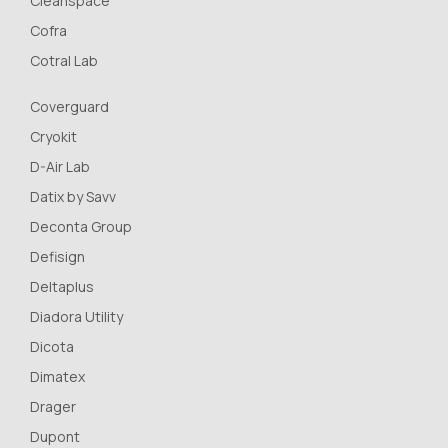
Cleanspace
Cofra
Cotral Lab
Coverguard
Cryokit
D-Air Lab
Datix by Savv
Deconta Group
Defisign
Deltaplus
Diadora Utility
Dicota
Dimatex
Drager
Dupont