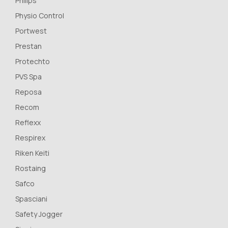
Philips
Physio Control
Portwest
Prestan
Protechto
PVS Spa
Reposa
Recom
Reflexx
Respirex
Riken Keiti
Rostaing
Safco
Spasciani
Safety Jogger