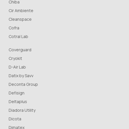
Chiba
Cir Ambiente
Cleanspace
Cofra
Cotral Lab
Coverguard
Cryokit
D-Air Lab
Datix by Savv
Deconta Group
Defisign
Deltaplus
Diadora Utility
Dicota
Dimatex