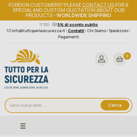
FOREIGN CUSTOMERS? PLEASE
CONTACT US
FOR A
SPECIAL AND CUSTOM QUOTATION ABOUT OUR
PRODUCTS -
WORLDWIDE SHIPPING
Ordine minimo 149€+iva
376 004 4000
(Lun - Ven / 8.30 -
17.30)
5% di sconto subito
info@tuttoperlasicurezza.it
|
Contatti
|
Chi Siamo
|
Spedizioni
|
Pagamenti
0
Cerca
navigazione
☰