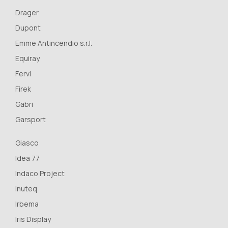
Drager
Dupont
Emme Antincendio s.r.l.
Equiray
Fervi
Firek
Gabri
Garsport
Giasco
Idea 77
Indaco Project
Inuteq
Irbema
Iris Display