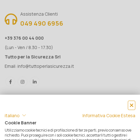
Assistenza Clienti
049 490 6956
+39 376 00 44 000
(Lun - Ven / 8.30 - 17.30)
Tutto per la Sicurezza Srl
Email:
info@tuttoperlasicurezza.it
italiano
Informativa Cookie Estesa
Cookie Banner
Utilizziamo cookie tecnici e di profilazione di terze parti, previo consenso ove
® Tutto per la Sicurezza Srl IT05500560288 | Rea 471793 - C.S. €
richiesto. Puoi proseguire con i soli cookie tecnici, accettarli tutti o gestire i