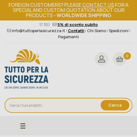
FOREIGN CUSTOMERS? PLEASE
CONTACT US
FOR A
SPECIAL AND CUSTOM QUOTATION ABOUT OUR
PRODUCTS -
WORLDWIDE SHIPPING
Ordine minimo 149€+iva
376 004 4000
(Lun - Ven / 8.30 -
17.30)
5% di sconto subito
info@tuttoperlasicurezza.it
|
Contatti
|
Chi Siamo
|
Spedizioni
|
Pagamenti
0
Cerca
navigazione
☰