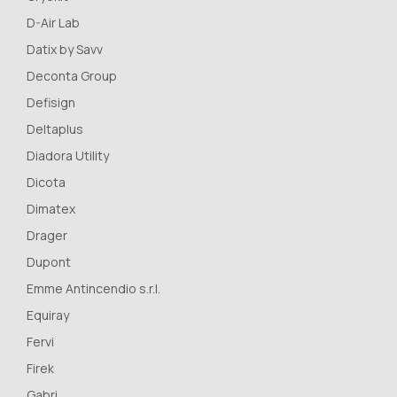
D-Air Lab
Datix by Savv
Deconta Group
Defisign
Deltaplus
Diadora Utility
Dicota
Dimatex
Drager
Dupont
Emme Antincendio s.r.l.
Equiray
Fervi
Firek
Gabri