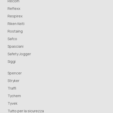
Recom
Reflexx
Respirex
Riken Keiti
Rostaing
Safco
Spasciani
Safety Jogger
Siggi
Spencer
Stryker
Traffi
Tychem
Tyvek
Tutto per la sicurezza